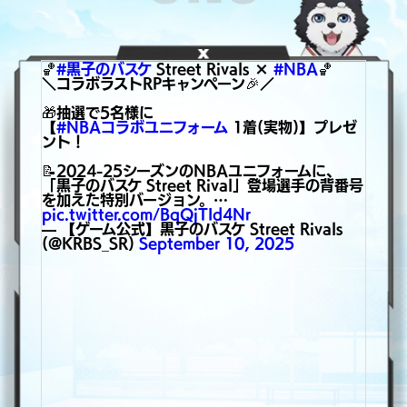
🏀
#黒子のバスケ
Street Rivals ×
#NBA
🏀
＼コラボラストRPキャンペーン🎉／
🎁抽選で5名様に
【
#NBAコラボユニフォーム
1着(実物)】プレゼ
ント！
📝2024-25シーズンのNBAユニフォームに、
「黒子のバスケ Street Rival」登場選手の背番号
を加えた特別バージョン。…
pic.twitter.com/BqQjTId4Nr
— 【ゲーム公式】黒子のバスケ Street Rivals
(@KRBS_SR)
September 10, 2025