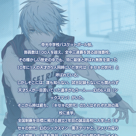
帝光中学校バスケットボール部。
部員数は100人を超え、全中三連覇を誇る超強豪校。
その輝かしい歴史の中でも、特に最強と呼ばれ無敗を誇った
10年に1人の天才が5人同時にいた世代は「キセキの世代」と
呼ばれている。
しかしそこには、誰も知らない、試合記録もないにも関わらず
天才5人が一目置いていた選手がもう一人——幻の6人目（シ
ックスマン）がいた。
そこから時は経ち、「キセキの世代」の5人はそれぞれ別の高
校に進学。
全国制覇を目標に掲げる創立2年目の誠凛高校に入学した「キ
セキの世代」幻のシックスマン・黒子テツヤと、アメリカ帰り
の大型新人・火神大我が、バスケットボール部のチームメイト