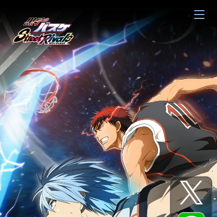
gtag('config', 'G-8EWPBPDNEQ');